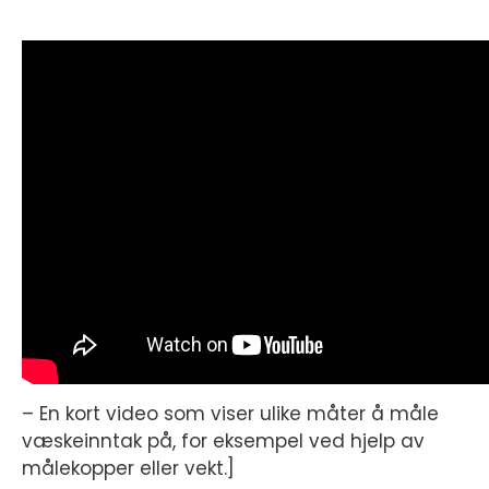
– En kort video som viser ulike måter å måle
væskeinntak på, for eksempel ved hjelp av
målekopper eller vekt.]