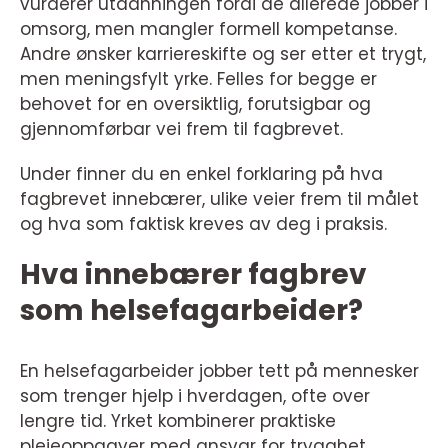
vurderer utdanningen fordi de allerede jobber i
omsorg, men mangler formell kompetanse.
Andre ønsker karriereskifte og ser etter et trygt,
men meningsfylt yrke. Felles for begge er
behovet for en oversiktlig, forutsigbar og
gjennomførbar vei frem til fagbrevet.
Under finner du en enkel forklaring på hva
fagbrevet innebærer, ulike veier frem til målet
og hva som faktisk kreves av deg i praksis.
Hva innebærer fagbrev
som helsefagarbeider?
En helsefagarbeider jobber tett på mennesker
som trenger hjelp i hverdagen, ofte over
lengre tid. Yrket kombinerer praktiske
pleieoppgaver med ansvar for trygghet,