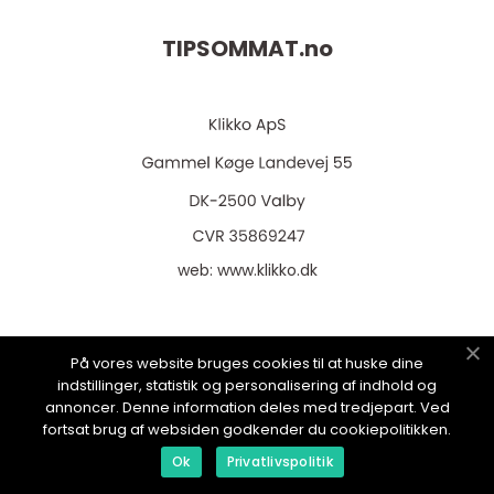
TIPSOMMAT.
no
web:
www.klikko.dk
På vores website bruges cookies til at huske dine
Menu
indstillinger, statistik og personalisering af indhold og
annoncer. Denne information deles med tredjepart. Ved
fortsat brug af websiden godkender du cookiepolitikken.
Reklame
Ok
Privatlivspolitik
Om oss