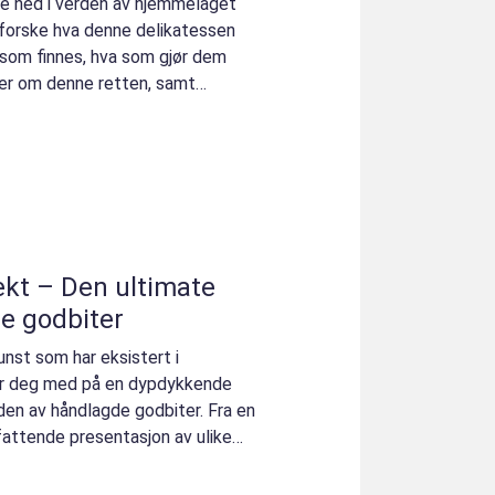
kke ned i verden av hjemmelaget
tforske hva denne delikatessen
e som finnes, hva som gjør dem
ger om denne retten, samt
kt – Den ultimate
de godbiter
nst som har eksistert i
tar deg med på en dypdykkende
rden av håndlagde godbiter. Fra en
fattende presentasjon av ulike