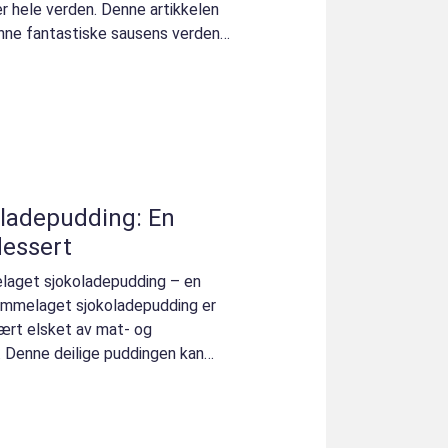
r hele verden. Denne artikkelen
enne fantastiske sausens verden,
ladepudding: En
dessert
elaget sjokoladepudding – en
jemmelaget sjokoladepudding er
vært elsket av mat- og
r. Denne deilige puddingen kan