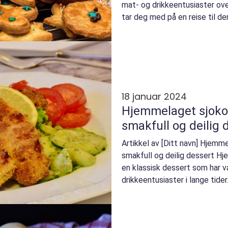
mat- og drikkeentusiaster ove
tar deg med på en reise til d
utfor...
18 januar 2024
Hjemmelaget sjoko
smakfull og deilig 
Artikkel av [Ditt navn] Hjemm
smakfull og deilig dessert H
en klassisk dessert som har 
drikkeentusiaster i lange tide
være den perfek...