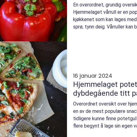
En overordnet, grundig oversi
Hjemmelaget vårrull er en pop
kjøkkenet som kan lages med u
sprø, tynn deig. Vårruller kan b
16 januar 2024
Hjemmelaget potet
dybdegående titt p
Overordnet oversikt over hje
en av de mest populære snac
tidligere kunne finne potetgull
flere begynt å lage sin egen
potetgull gir de...