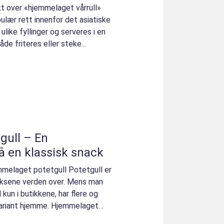
kt over «hjemmelaget vårrull»
ulær rett innenfor det asiatiske
like fyllinger og serveres i en
åde friteres eller steke...
gull – En
å en klassisk snack
mmelaget potetgull Potetgull er
ksene verden over. Mens man
 kun i butikkene, har flere og
 variant hjemme. Hjemmelaget