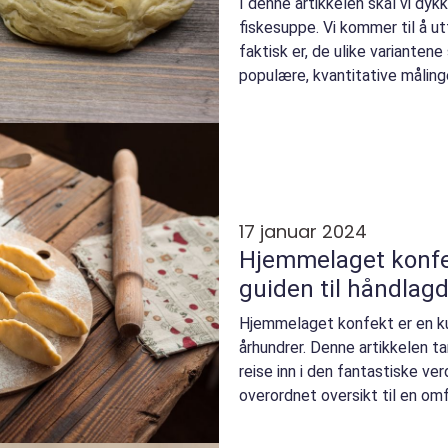
I denne artikkelen skal vi dy
fiskesuppe. Vi kommer til å u
faktisk er, de ulike varianten
populære, kvantitative målin
hvordan forskj...
17 januar 2024
Hjemmelaget konfe
guiden til håndlag
Hjemmelaget konfekt er en ku
århundrer. Denne artikkelen 
reise inn i den fantastiske ve
overordnet oversikt til en om
typer konfekt, ...