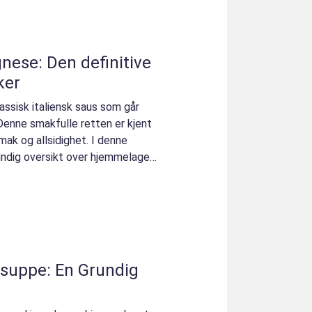
ese: Den definitive
ker
assisk italiensk saus som går
enne smakfulle retten er kjent
smak og allsidighet. I denne
rundig oversikt over hjemmelaget
suppe: En Grundig