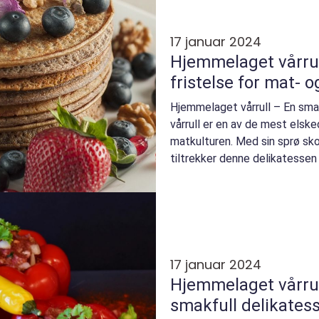
17 januar 2024
Hjemmelaget vårrul
fristelse for mat- 
Hjemmelaget vårrull – En sma
vårrull er en av de mest elske
matkulturen. Med sin sprø skor
tiltrekker denne delikatessen
hele verd...
17 januar 2024
Hjemmelaget vårrul
smakfull delikates