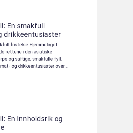
l: En smakfull
og drikkeentusiaster
kfull fristelse Hjemmelaget
de rettene i den asiatiske
pe og saftige, smakfulle fyll,
 mat- og drikkeentusiaster over
l: En innholdsrik og
se