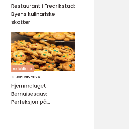
Restaurant i Fredrikstad:
Byens kulinariske
skatter
redaktionel
18. January 2024
Hjemmelaget
Bernaisesaus:
Perfeksjon på
tallerkenen