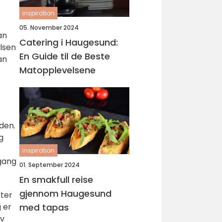
inspiration
05. November 2024
an
Catering i Haugesund:
elsen
En Guide til de Beste
an
Matopplevelsene
den.
g
inspiration
lgang
01. September 2024
En smakfull reise
gjennom Haugesund
kter
 er
med tapas
av