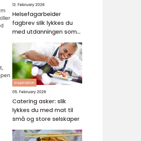
12. February 2026
dem
Helsefagarbeider
iller
fagbrev slik lykkes du
ed
med utdanningen som
voksen
t,
ppen
inspiration
05. February 2026
Catering asker: slik
lykkes du med mat til
små og store selskaper