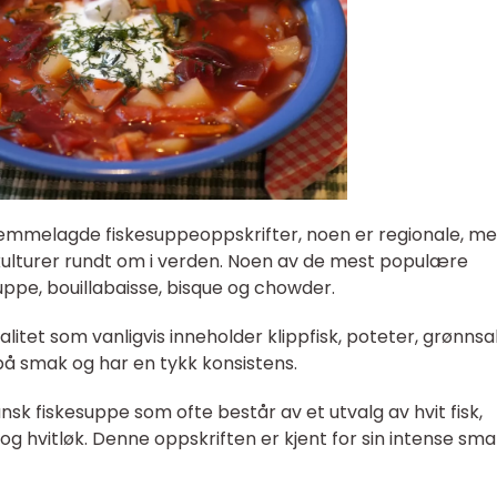
hjemmelagde fiskesuppeoppskrifter, noen er regionale, m
e kulturer rundt om i verden. Noen av de mest populære
uppe, bouillabaisse, bisque og chowder.
alitet som vanligvis inneholder klippfisk, poteter, grønns
 på smak og har en tykk konsistens.
ransk fiskesuppe som ofte består av et utvalg av hvit fisk,
 og hvitløk. Denne oppskriften er kjent for sin intense sm