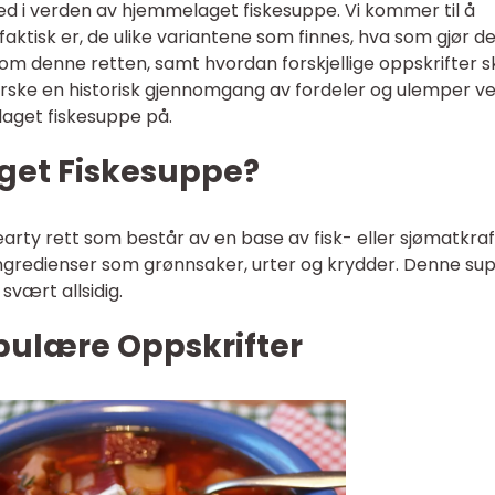
ned i verden av hjemmelaget fiskesuppe. Vi kommer til å
aktisk er, de ulike variantene som finnes, hva som gjør 
m denne retten, samt hvordan forskjellige oppskrifter sk
tforske en historisk gjennomgang av fordeler og ulemper v
laget fiskesuppe på.
get Fiskesuppe?
rty rett som består av en base av fisk- eller sjømatkraf
ngredienser som grønnsaker, urter og krydder. Denne su
 svært allsidig.
pulære Oppskrifter