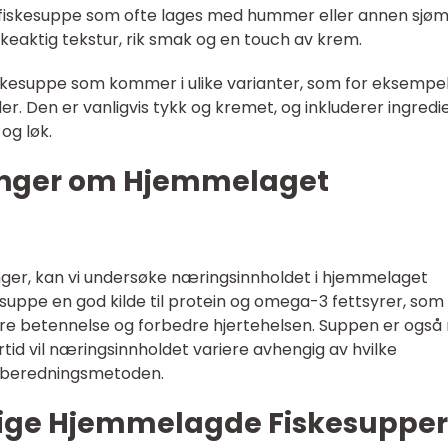
t fiskesuppe som ofte lages med hummer eller annen sjøm
keaktig tekstur, rik smak og en touch av krem.
iskesuppe som kommer i ulike varianter, som for eksempe
 Den er vanligvis tykk og kremet, og inkluderer ingredi
og løk.
linger om Hjemmelaget
inger, kan vi undersøke næringsinnholdet i hjemmelaget
esuppe en god kilde til protein og omega-3 fettsyrer, som
sere betennelse og forbedre hjertehelsen. Suppen er også 
rtid vil næringsinnholdet variere avhengig av hvilke
ilberedningsmetoden.
lige Hjemmelagde Fiskesupper