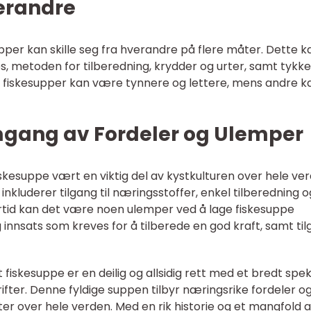
verandre
pper kan skille seg fra hverandre på flere måter. Dette k
s, metoden for tilberedning, krydder og urter, samt tykk
 fiskesupper kan være tynnere og lettere, mens andre k
mgang av Fordeler og Ulemper
skesuppe vært en viktig del av kystkulturen over hele ver
inkluderer tilgang til næringsstoffer, enkel tilberedning o
rtid kan det være noen ulemper ved å lage fiskesuppe
innsats som kreves for å tilberede en god kraft, samt ti
skesuppe er en deilig og allsidig rett med et bredt spe
fter. Denne fyldige suppen tilbyr næringsrike fordeler og
er over hele verden. Med en rik historie og et mangfold 