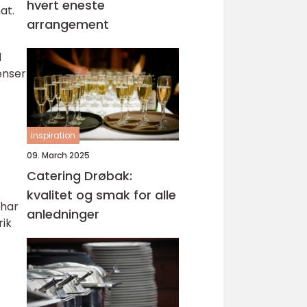
hvert eneste
at.
arrangement
l
enser
inspiration
09. March 2025
Catering Drøbak:
kvalitet og smak for alle
 har
anledninger
rik