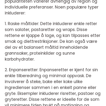
populariteten varierer avhengig av region og
individuelle preferanser. Noen populære typer
inkluderer:
1. Raske måltider: Dette inkluderer enkle retter
som salater, pastaretter og wraps. Disse
rettene er kjappe å lage, og kan tilpasses etter
smak og diettrestriksjoner. De kan også være
del av et balansert måltid inneholdende
grønnsaker, proteinkilder og sunne
karbohydrater.
2. Enpanseretter: Enpanseretter er kjent for sin
enkle tilberedning og minimal oppvask. De
involverer å steke, bake eller koke ulike
ingredienser sammen i en enkelt panne eller
gryte. Eksempler inkluderer risretter, pastaer og
gryteretter. Disse rettene er ideelle for de som
vil minimere tiden brukt på matlaging og