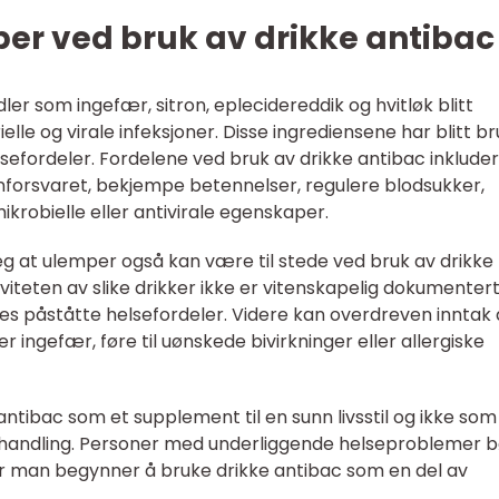
er ved bruk av drikke antibac
dler som ingefær, sitron, eplecidereddik og hvitløk blitt
lle og virale infeksjoner. Disse ingrediensene har blitt bru
lsefordeler. Fordelene ved bruk av drikke antibac inklude
unforsvaret, bekjempe betennelser, regulere blodsukker,
krobielle eller antivirale egenskaper.
seg at ulemper også kan være til stede ved bruk av drikke
iviteten av slike drikker ikke er vitenskapelig dokumentert
es påståtte helsefordeler. Videre kan overdreven inntak 
er ingefær, føre til uønskede bivirkninger eller allergiske
 antibac som et supplement til en sunn livsstil og ikke som
behandling. Personer med underliggende helseproblemer b
 før man begynner å bruke drikke antibac som en del av