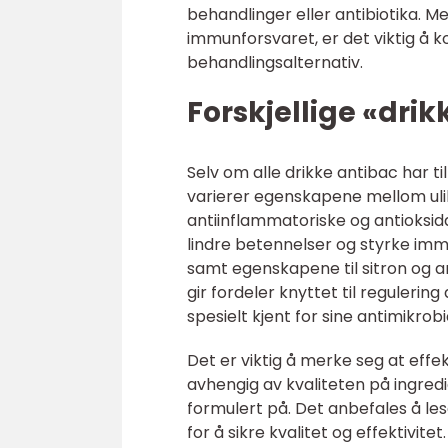
behandlinger eller antibiotika. Me
immunforsvaret, er det viktig å 
behandlingsalternativ.
Forskjellige «dri
Selv om alle drikke antibac har ti
varierer egenskapene mellom ulik
antiinflammatoriske og antioksid
lindre betennelser og styrke imm
samt egenskapene til sitron og a
gir fordeler knyttet til regulerin
spesielt kjent for sine antimikrob
Det er viktig å merke seg at effe
avhengig av kvaliteten på ingred
formulert på. Det anbefales å les
for å sikre kvalitet og effektivitet.