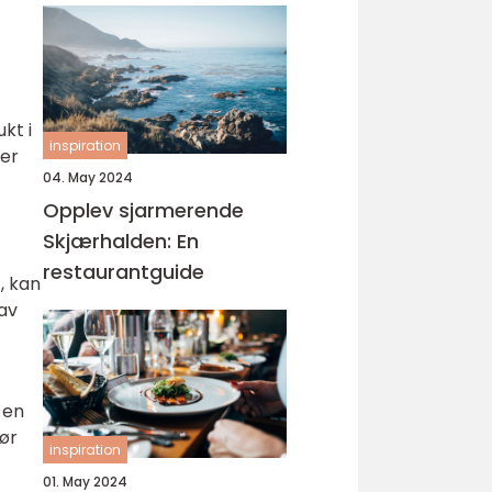
kt i
inspiration
rer
04. May 2024
Opplev sjarmerende
Skjærhalden: En
restaurantguide
, kan
av
 en
ør
inspiration
01. May 2024