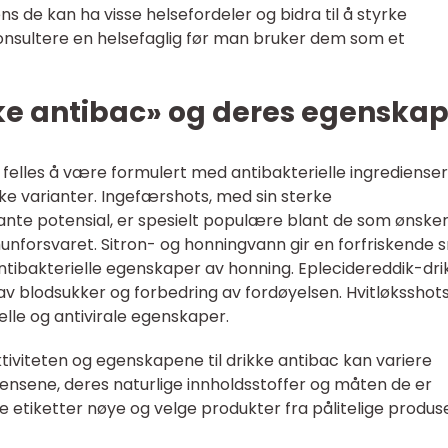
ns de kan ha visse helsefordeler og bidra til å styrke
konsultere en helsefaglig før man bruker dem som et
kke antibac» og deres egenska
l felles å være formulert med antibakterielle ingredienser
e varianter. Ingefærshots, med sin sterke
ante potensial, er spesielt populære blant de som ønsker
unforsvaret. Sitron- og honningvann gir en forfriskende
ntibakterielle egenskaper av honning. Eplecidereddik-dri
g av blodsukker og forbedring av fordøyelsen. Hvitløksshot
ielle og antivirale egenskaper.
ktiviteten og egenskapene til drikke antibac kan variere
iensene, deres naturlige innholdsstoffer og måten de er
e etiketter nøye og velge produkter fra pålitelige produs