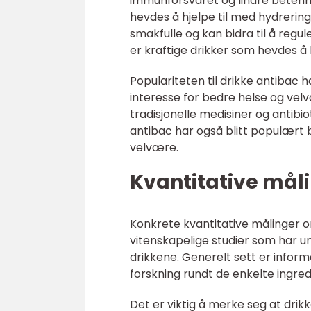
immunforsvaret og lindre betenne
hevdes å hjelpe til med hydrering
smakfulle og kan bidra til å regu
er kraftige drikker som hevdes å 
Populariteten til drikke antibac h
interesse for bedre helse og vel
tradisjonelle medisiner og antib
antibac har også blitt populært 
velvære.
Kvantitative mål
Konkrete kvantitative målinger o
vitenskapelige studier som har un
drikkene. Generelt sett er infor
forskning rundt de enkelte ingre
Det er viktig å merke seg at drik