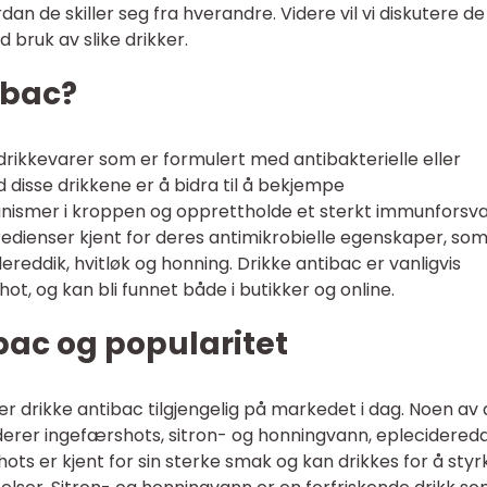
an de skiller seg fra hverandre. Videre vil vi diskutere de
 bruk av slike drikker.
ibac?
drikkevarer som er formulert med antibakterielle eller
d disse drikkene er å bidra til å bekjempe
ismer i kroppen og opprettholde et sterkt immunforsva
gredienser kjent for deres antimikrobielle egenskaper, som
ereddik, hvitløk og honning. Drikke antibac er vanligvis
shot, og kan bli funnet både i butikker og online.
bac og popularitet
er drikke antibac tilgjengelig på markedet i dag. Noen av
erer ingefærshots, sitron- og honningvann, eplecideredd
hots er kjent for sin sterke smak og kan drikkes for å styr