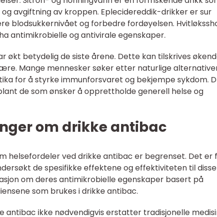
lser. Sitron- og honningvann er en forfriskende drikk s
 og avgiftning av kroppen. Eplecidereddik-drikker er sur
lere blodsukkernivået og forbedre fordøyelsen. Hvitløkssh
ha antimikrobielle og antivirale egenskaper.
ar økt betydelig de siste årene. Dette kan tilskrives øken
være. Mange mennesker søker etter naturlige alternativer 
iotika for å styrke immunforsvaret og bekjempe sykdom. D
blant de som ønsker å opprettholde generell helse og
inger om drikke antibac
m helsefordeler ved drikke antibac er begrenset. Det er 
dersøkt de spesifikke effektene og effektiviteten til disse
masjon om deres antimikrobielle egenskaper basert på
diensene som brukes i drikke antibac.
ke antibac ikke nødvendigvis erstatter tradisjonelle medis