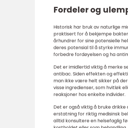
Fordeler og ulemp
Historisk har bruk av naturlige mi
praktisert for å bekjempe bakterie
århundrer for sine potensielle he
deres potensial til å styrke imm
forbedre fordøyelsen og ha antimi
Det er imidlertid viktig å merke 
antibac. Siden effekten og effekt
man ikke være helt sikker på der
visse ingredienser, som hvitløk ell
reaksjoner hos enkelte individer.
Det er også viktig å bruke drikke
erstatning for riktig medisinsk 
alltid konsultere en helsefaglig
kostholdet eller som behandling.