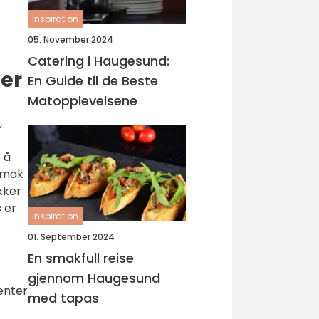
inspiration
05. November 2024
Catering i Haugesund:
per
En Guide til de Beste
Matopplevelsene
,
 å
 smak
kker
s er
inspiration
01. September 2024
En smakfull reise
gjennom Haugesund
enter
med tapas