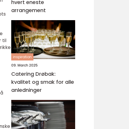
om
hvert eneste
arrangement
ots
de
til
rikke
inspiration
09. March 2025
Catering Drøbak:
kvalitet og smak for alle
anledninger
få
inske