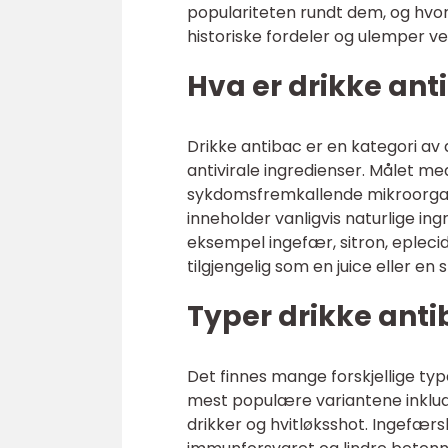
populariteten rundt dem, og hvord
historiske fordeler og ulemper ved
Hva er drikke ant
Drikke antibac er en kategori av 
antivirale ingredienser. Målet me
sykdomsfremkallende mikroorgan
inneholder vanligvis naturlige in
eksempel ingefær, sitron, eplecid
tilgjengelig som en juice eller en 
Typer drikke anti
Det finnes mange forskjellige typ
mest populære variantene inklud
drikker og hvitløksshot. Ingefærs