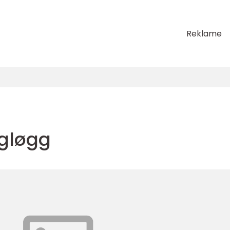
Reklame
gløgg